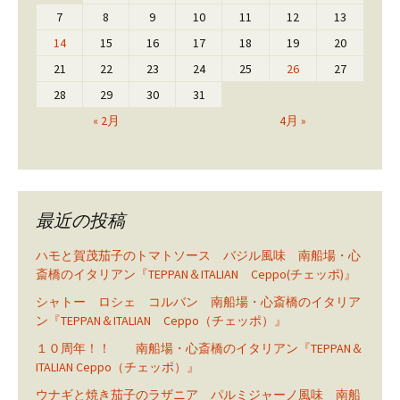
7
8
9
10
11
12
13
14
15
16
17
18
19
20
21
22
23
24
25
26
27
28
29
30
31
« 2月
4月 »
最近の投稿
ハモと賀茂茄子のトマトソース バジル風味 南船場・心
斎橋のイタリアン『TEPPAN＆ITALIAN Ceppo(チェッポ)』
シャトー ロシェ コルバン 南船場・心斎橋のイタリア
ン『TEPPAN＆ITALIAN Ceppo（チェッポ）』
１０周年！！ 南船場・心斎橋のイタリアン『TEPPAN＆
ITALIAN Ceppo（チェッポ）』
ウナギと焼き茄子のラザニア パルミジャーノ風味 南船