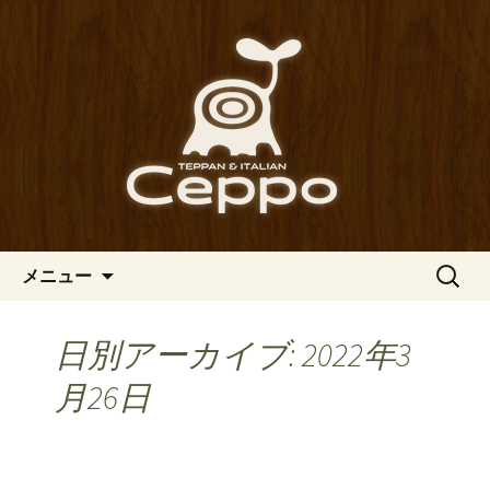
心斎橋駅からも程近い、南船場にある
イタリアン「Ceppo（チェッポ）」。
南船場・心斎橋のイタリアン
さまざまなパスタや讃岐オリーブ牛の
「Ceppo（チェッポ）」の公式
ステーキのほか、バルメニューも豊富
ブログ
にご用意。デートにも一人飲みのお客
様にもぴったりです。
コンテンツへ移動
検
メニュー
索:
日別アーカイブ: 2022年3
月26日