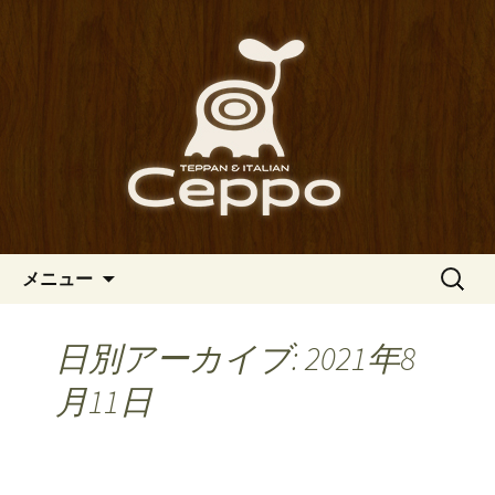
心斎橋駅からも程近い、南船場にある
イタリアン「Ceppo（チェッポ）」。
南船場・心斎橋のイタリアン
さまざまなパスタや讃岐オリーブ牛の
「Ceppo（チェッポ）」の公式
ステーキのほか、バルメニューも豊富
ブログ
にご用意。デートにも一人飲みのお客
様にもぴったりです。
コンテンツへ移動
検
メニュー
索:
日別アーカイブ: 2021年8
月11日