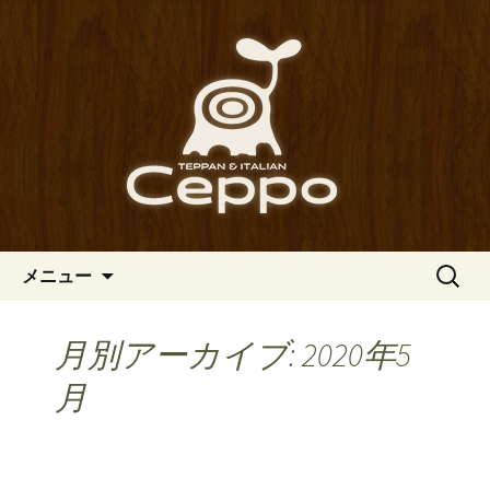
心斎橋駅からも程近い、南船場にある
イタリアン「Ceppo（チェッポ）」。
南船場・心斎橋のイタリアン
さまざまなパスタや讃岐オリーブ牛の
「Ceppo（チェッポ）」の公式
ステーキのほか、バルメニューも豊富
ブログ
にご用意。デートにも一人飲みのお客
様にもぴったりです。
コンテンツへ移動
検
メニュー
索:
月別アーカイブ: 2020年5
月