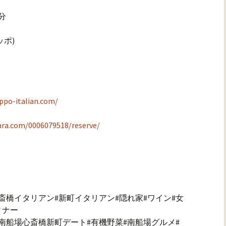
分
ッポ)
-italian.com/
com/0006079518/reserve/
斎橋イタリアン#新町イタリアン#隠れ家#ワイン#女
ィナー
#南船場心斎橋新町デート#有機野菜#南船場グルメ#