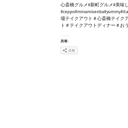
心斎橋グルメ#新町グルメ#美味
#ceppo#minamisenba#yummy#ita
場テイクアウト＃心斎橋テイク
ト＃テイクアウトディナー＃お
共有:
共有