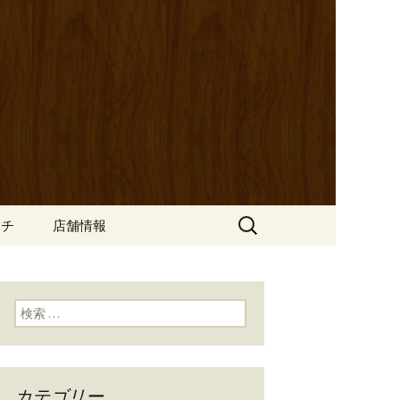
ッポ）」。さまざまなパスタや讃岐オ
にも一人飲みのお客様にもぴった
ン
の公式ブログ
検
ンチ
店舗情報
索:
検索:
カテゴリー