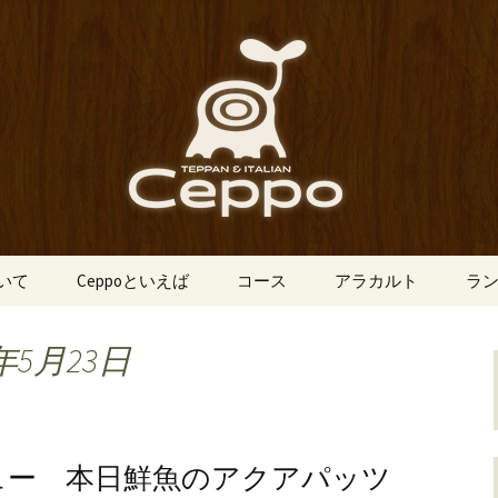
船場にあるイタリアン「Ceppo（チェ
、バルメニューも豊富にご用意。デート
心斎橋のイタリア
o（チェッポ）」
ついて
Ceppoといえば
コース
アラカルト
ラ
年5月23日
ュー 本日鮮魚のアクアパッツ