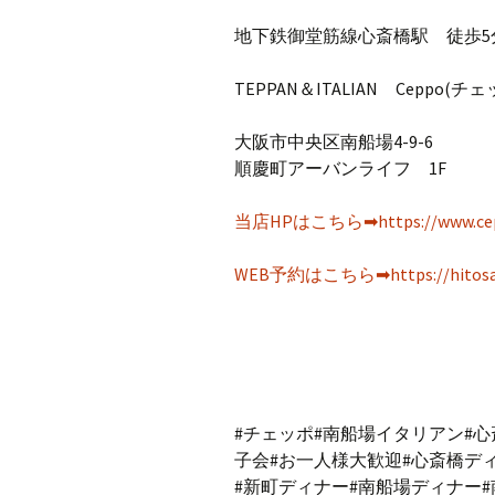
地下鉄御堂筋線心斎橋駅 徒歩5
TEPPAN＆ITALIAN Ceppo(チェ
大阪市中央区南船場4-9-6
順慶町アーバンライフ 1F
当店HPはこちら➡https://www.ceppo
WEB予約はこちら➡https://hitosara.
#チェッポ#南船場イタリアン#心
子会#お一人様大歓迎#心斎橋デ
#新町ディナー#南船場ディナー