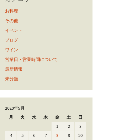
お料理
その他
イベント
ブログ
ワイン
営業日・営業時間について
最新情報
未分類
2020年5月
月
火
水
木
金
土
日
1
2
3
4
5
6
7
8
9
10