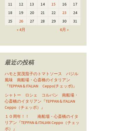
11
12
13
14
15
16
17
18
19
20
21
22
23
24
25
26
27
28
29
30
31
« 4月
6月 »
最近の投稿
ハモと賀茂茄子のトマトソース バジル
風味 南船場・心斎橋のイタリアン
『TEPPAN＆ITALIAN Ceppo(チェッポ)』
シャトー ロシェ コルバン 南船場・
心斎橋のイタリアン『TEPPAN＆ITALIAN
Ceppo（チェッポ）』
１０周年！！ 南船場・心斎橋のイタ
リアン『TEPPAN＆ITALIAN Ceppo（チェッ
ポ）』