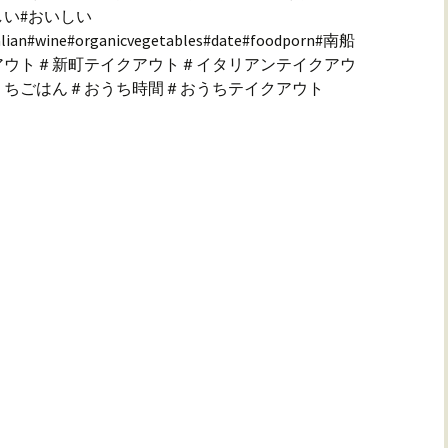
しい#おいしい
lian#wine#organicvegetables#date#foodporn#南船
アウト＃新町テイクアウト＃イタリアンテイクアウ
うちごはん＃おうち時間＃おうちテイクアウト