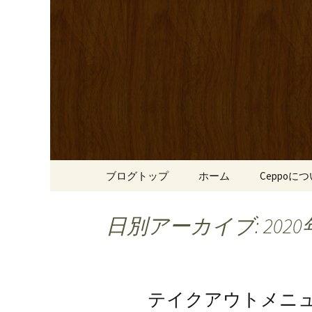
心斎橋駅からも程近い、南
リーブ牛のステーキのほか
南船場・
りです。
「Cepp
コンテンツへ移動
ブログトップ
ホーム
Ceppoに
日別アーカイブ: 2020
テイクアウトメニ