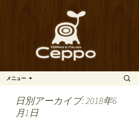
心斎橋駅からも程近い、南船場にある
イタリアン「Ceppo（チェッポ）」。
南船場・心斎橋のイタリアン
さまざまなパスタや讃岐オリーブ牛の
「Ceppo（チェッポ）」の公式
ステーキのほか、バルメニューも豊富
ブログ
にご用意。デートにも一人飲みのお客
様にもぴったりです。
コンテンツへ移動
検
メニュー
索:
日別アーカイブ: 2018年6
月1日