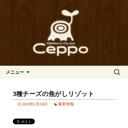
心斎橋駅からも程近い、南船場にある
イタリアン「Ceppo（チェッポ）」。
南船場・心斎橋のイタリアン
さまざまなパスタや讃岐オリーブ牛の
「Ceppo（チェッポ）」の公式
ステーキのほか、バルメニューも豊富
ブログ
にご用意。デートにも一人飲みのお客
様にもぴったりです。
コンテンツへ移動
検
メニュー
索:
3種チーズの焦がしリゾット
2018年1月16日
最新情報