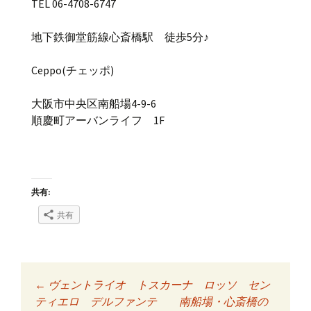
TEL 06-4708-6747
地下鉄御堂筋線心斎橋駅 徒歩5分♪
Ceppo(チェッポ)
大阪市中央区南船場4-9-6
順慶町アーバンライフ 1F
共有:
共有
←
ヴェントライオ トスカーナ ロッソ セン
投稿ナビゲーショ
ティエロ デルファンテ 南船場・心斎橋の