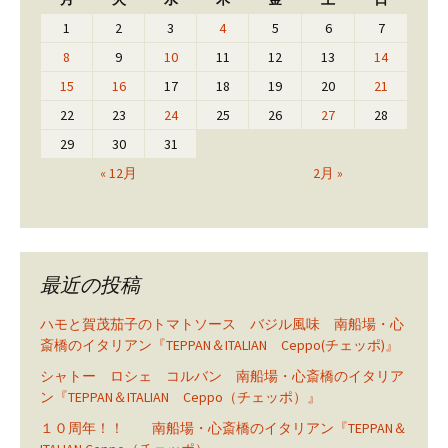
1
2
3
4
5
6
7
8
9
10
11
12
13
14
15
16
17
18
19
20
21
22
23
24
25
26
27
28
29
30
31
« 12月
2月 »
最近の投稿
ハモと賀茂茄子のトマトソース バジル風味 南船場・心
斎橋のイタリアン『TEPPAN＆ITALIAN Ceppo(チェッポ)』
シャトー ロシェ コルバン 南船場・心斎橋のイタリア
ン『TEPPAN＆ITALIAN Ceppo（チェッポ）』
１０周年！！ 南船場・心斎橋のイタリアン『TEPPAN＆