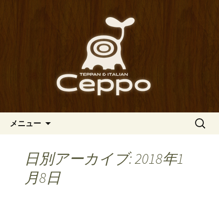
心斎橋駅からも程近い、南船場にある
イタリアン「Ceppo（チェッポ）」。
南船場・心斎橋のイタリアン
さまざまなパスタや讃岐オリーブ牛の
「Ceppo（チェッポ）」の公式
ステーキのほか、バルメニューも豊富
ブログ
にご用意。デートにも一人飲みのお客
様にもぴったりです。
コンテンツへ移動
検
メニュー
索:
日別アーカイブ: 2018年1
月8日