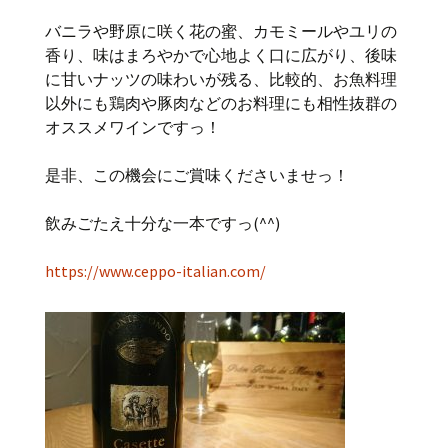
バニラや野原に咲く花の蜜、カモミールやユリの
香り、味はまろやかで心地よく口に広がり、後味
に甘いナッツの味わいが残る、比較的、お魚料理
以外にも鶏肉や豚肉などのお料理にも相性抜群の
オススメワインですっ！
是非、この機会にご賞味くださいませっ！
飲みごたえ十分な一本ですっ(^^)
https://www.ceppo-italian.com/