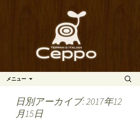
心斎橋駅からも程近い、南船場にある
イタリアン「Ceppo（チェッポ）」。
南船場・心斎橋のイタリアン
さまざまなパスタや讃岐オリーブ牛の
「Ceppo（チェッポ）」の公式
ステーキのほか、バルメニューも豊富
ブログ
にご用意。デートにも一人飲みのお客
様にもぴったりです。
コンテンツへ移動
検
メニュー
索:
日別アーカイブ: 2017年12
月15日