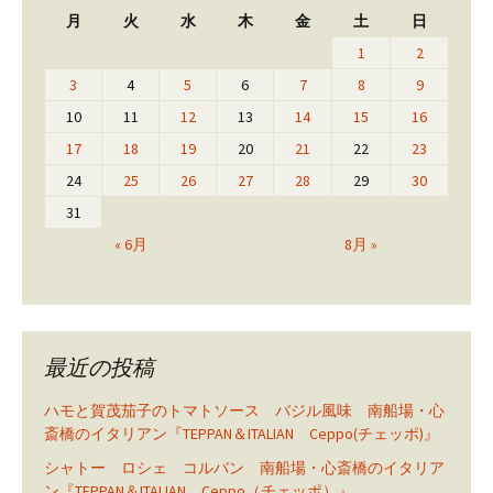
月
火
水
木
金
土
日
1
2
3
4
5
6
7
8
9
10
11
12
13
14
15
16
17
18
19
20
21
22
23
24
25
26
27
28
29
30
31
« 6月
8月 »
最近の投稿
ハモと賀茂茄子のトマトソース バジル風味 南船場・心
斎橋のイタリアン『TEPPAN＆ITALIAN Ceppo(チェッポ)』
シャトー ロシェ コルバン 南船場・心斎橋のイタリア
ン『TEPPAN＆ITALIAN Ceppo（チェッポ）』