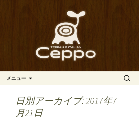
心斎橋駅からも程近い、南船場にある
イタリアン「Ceppo（チェッポ）」。
南船場・心斎橋のイタリアン
さまざまなパスタや讃岐オリーブ牛の
「Ceppo（チェッポ）」の公式
ステーキのほか、バルメニューも豊富
ブログ
にご用意。デートにも一人飲みのお客
様にもぴったりです。
コンテンツへ移動
検
メニュー
索:
日別アーカイブ: 2017年7
月21日