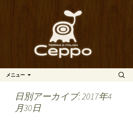
心斎橋駅からも程近い、南船場にある
イタリアン「Ceppo（チェッポ）」。
南船場・心斎橋のイタリアン
さまざまなパスタや讃岐オリーブ牛の
「Ceppo（チェッポ）」の公式
ステーキのほか、バルメニューも豊富
ブログ
にご用意。デートにも一人飲みのお客
様にもぴったりです。
コンテンツへ移動
検
メニュー
索:
日別アーカイブ: 2017年4
月30日