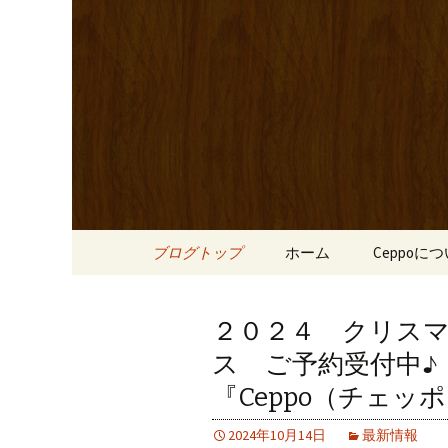
心斎橋駅からも程近い、南
リーブ牛のステーキのほか
南船場・
りです。
「Cepp
コンテンツへ移動
ブログトップ
ホーム
Ceppoに
２０２４ クリス
ス ご予約受付中♪
『Ceppo（チェッ
2024年10月14日
最新情報