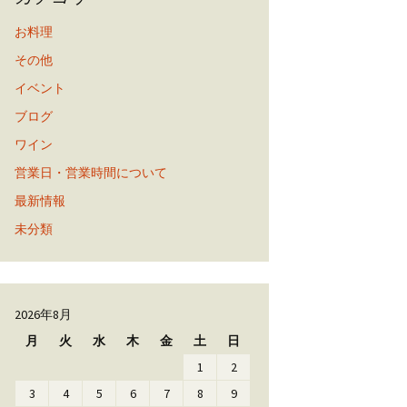
お料理
その他
イベント
ブログ
ワイン
営業日・営業時間について
最新情報
未分類
2026年8月
月
火
水
木
金
土
日
1
2
3
4
5
6
7
8
9