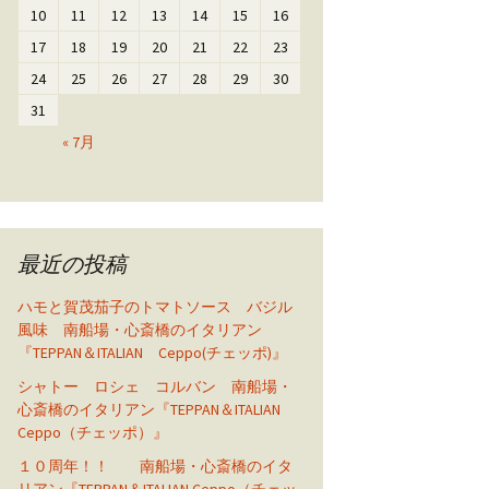
10
11
12
13
14
15
16
17
18
19
20
21
22
23
24
25
26
27
28
29
30
31
« 7月
最近の投稿
ハモと賀茂茄子のトマトソース バジル
風味 南船場・心斎橋のイタリアン
『TEPPAN＆ITALIAN Ceppo(チェッポ)』
シャトー ロシェ コルバン 南船場・
心斎橋のイタリアン『TEPPAN＆ITALIAN
Ceppo（チェッポ）』
１０周年！！ 南船場・心斎橋のイタ