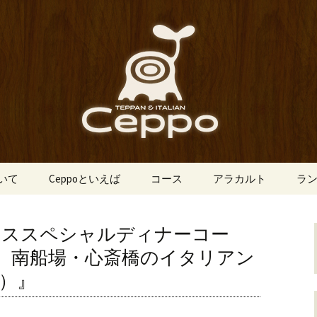
船場にあるイタリアン「Ceppo（チェ
、バルメニューも豊富にご用意。デート
心斎橋のイタリア
o（チェッポ）」
ついて
Ceppoといえば
コース
アラカルト
ラ
マススペシャルディナーコー
 南船場・心斎橋のイタリアン
ポ）』