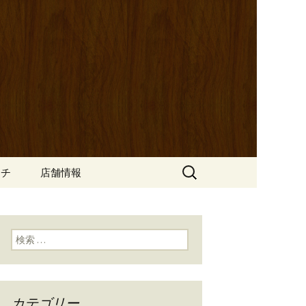
ッポ）」。さまざまなパスタや讃岐オ
にも一人飲みのお客様にもぴった
ン
の公式ブログ
検
ンチ
店舗情報
索:
検索:
カテゴリー