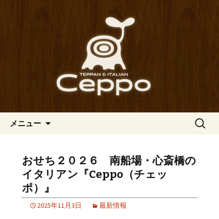
心斎橋駅からも程近い、南船場にある
イタリアン「Ceppo（チェッポ）」。
南船場・心斎橋のイタリアン
さまざまなパスタや讃岐オリーブ牛の
「Ceppo（チェッポ）」の公式
ステーキのほか、バルメニューも豊富
ブログ
にご用意。デートにも一人飲みのお客
様にもぴったりです。
コンテンツへ移動
検
メニュー
索:
おせち２０２６ 南船場・心斎橋の
イタリアン『Ceppo（チェッ
ポ）』
2025年11月3日
最新情報