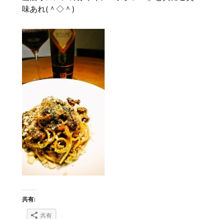
味あれ(＾◇＾)
共有:
共有