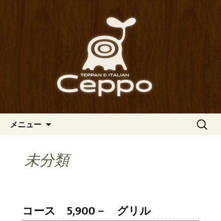
心斎橋駅からも程近い、南船場にある
イタリアン「Ceppo（チェッポ）」。
南船場・心斎橋のイタリアン
さまざまなパスタや讃岐オリーブ牛の
「Ceppo（チェッポ）」の公式
ステーキのほか、バルメニューも豊富
ブログ
にご用意。デートにも一人飲みのお客
様にもぴったりです。
コンテンツへ移動
検
メニュー
索:
未分類
コース 5,900－ グリル