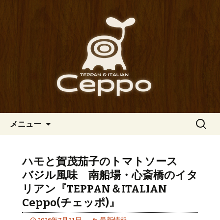
心斎橋駅からも程近い、南船場にある
イタリアン「Ceppo（チェッポ）」。
南船場・心斎橋のイタリアン
さまざまなパスタや讃岐オリーブ牛の
「Ceppo（チェッポ）」の公式
ステーキのほか、バルメニューも豊富
ブログ
にご用意。デートにも一人飲みのお客
様にもぴったりです。
コンテンツへ移動
検
メニュー
索:
ハモと賀茂茄子のトマトソース
バジル風味 南船場・心斎橋のイタ
リアン『TEPPAN＆ITALIAN
Ceppo(チェッポ)』