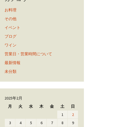
お料理
その他
イベント
ブログ
ワイン
営業日・営業時間について
最新情報
未分類
2025年2月
月
火
水
木
金
土
日
1
2
3
4
5
6
7
8
9