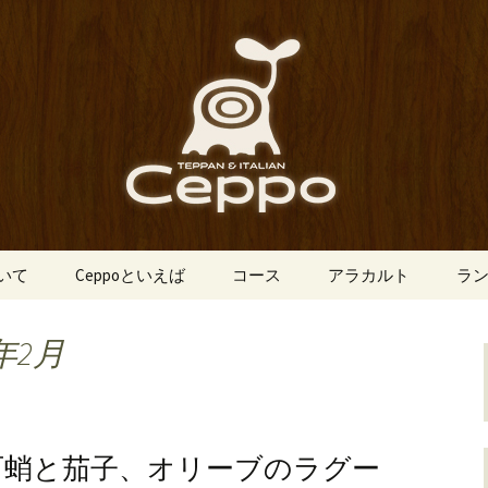
船場にあるイタリアン「Ceppo（チェ
、バルメニューも豊富にご用意。デート
心斎橋のイタリア
o（チェッポ）」
ついて
Ceppoといえば
コース
アラカルト
ラ
年2月
石蛸と茄子、オリーブのラグー