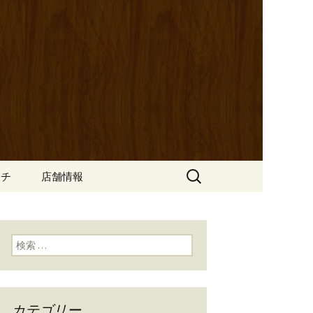
ッポ）」。さまざまなパスタや讃岐オ
にも一人飲みのお客様にもぴった
ン
の公式ブログ
検
ンチ
店舗情報
索:
検索:
カテゴリー