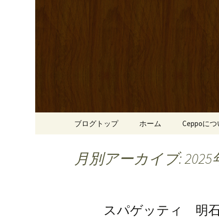
心斎橋駅からも程近い、南
リーブ牛のステーキのほか
南船場・
りです。
「Cepp
コンテンツへ移動
ブログトップ
ホーム
Ceppoに
月別アーカイブ: 2025
スパゲッティ 明