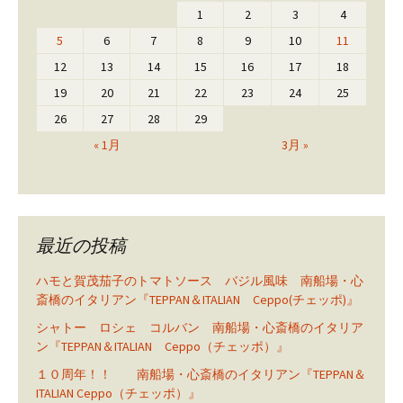
1
2
3
4
5
6
7
8
9
10
11
12
13
14
15
16
17
18
19
20
21
22
23
24
25
26
27
28
29
« 1月
3月 »
最近の投稿
ハモと賀茂茄子のトマトソース バジル風味 南船場・心
斎橋のイタリアン『TEPPAN＆ITALIAN Ceppo(チェッポ)』
シャトー ロシェ コルバン 南船場・心斎橋のイタリア
ン『TEPPAN＆ITALIAN Ceppo（チェッポ）』
１０周年！！ 南船場・心斎橋のイタリアン『TEPPAN＆
ITALIAN Ceppo（チェッポ）』