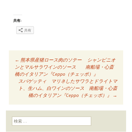
共有:
共有
←
熊本県産猪ロース肉のソテー シャンピニオ
投稿ナビゲーショ
ンとマルサラワインのソース 南船場・心斎
橋のイタリアン『Ceppo（チェッポ）』
スパゲッティ マリネしたサワラとドライトマ
ン
ト、生ハム、白ワインのソース 南船場・心斎
橋のイタリアン『Ceppo（チェッポ）』
→
検索: