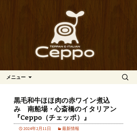
心斎橋駅からも程近い、南船場にある
イタリアン「Ceppo（チェッポ）」。
南船場・心斎橋のイタリアン
さまざまなパスタや讃岐オリーブ牛の
「Ceppo（チェッポ）」の公式
ステーキのほか、バルメニューも豊富
ブログ
にご用意。デートにも一人飲みのお客
様にもぴったりです。
コンテンツへ移動
検
メニュー
索:
黒毛和牛ほほ肉の赤ワイン煮込
み 南船場・心斎橋のイタリアン
『Ceppo（チェッポ）』
2024年2月11日
最新情報