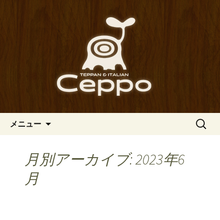
心斎橋駅からも程近い、南船場にある
イタリアン「Ceppo（チェッポ）」。
南船場・心斎橋のイタリアン
さまざまなパスタや讃岐オリーブ牛の
「Ceppo（チェッポ）」の公式
ステーキのほか、バルメニューも豊富
ブログ
にご用意。デートにも一人飲みのお客
様にもぴったりです。
コンテンツへ移動
検
メニュー
索:
月別アーカイブ: 2023年6
月