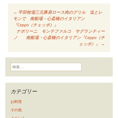
←
平田牧場三元豚肩ロース肉のグリル 塩とレ
投稿ナビゲーショ
モンで 南船場・心斎橋のイタリアン
『Ceppo（チェッポ）』
ナポリーニ モンテファルコ サグランティー
ン
ノ 南船場・心斎橋のイタリアン『Ceppo（チ
ェッポ）』
→
検索:
カテゴリー
お料理
その他
イベント