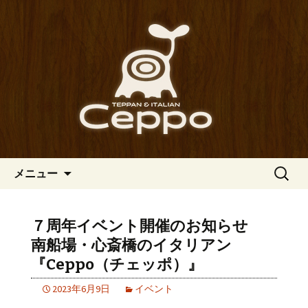
心斎橋駅からも程近い、南船場にある
イタリアン「Ceppo（チェッポ）」。
南船場・心斎橋のイタリアン
さまざまなパスタや讃岐オリーブ牛の
「Ceppo（チェッポ）」の公式
ステーキのほか、バルメニューも豊富
ブログ
にご用意。デートにも一人飲みのお客
様にもぴったりです。
コンテンツへ移動
検
メニュー
索:
７周年イベント開催のお知らせ
南船場・心斎橋のイタリアン
『Ceppo（チェッポ）』
2023年6月9日
イベント