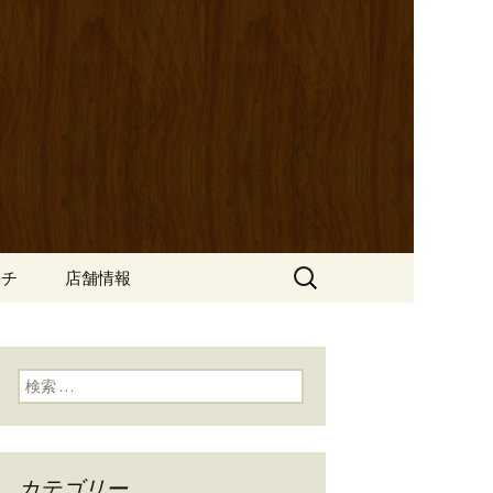
ッポ）」。さまざまなパスタや讃岐オ
にも一人飲みのお客様にもぴった
ン
の公式ブログ
検
ンチ
店舗情報
索:
検索:
カテゴリー