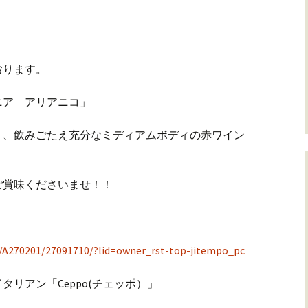
おります。
ニア アリアニコ」
く、飲みごたえ充分なミディアムボディの赤ワイン
ご賞味くださいませ！！
/A270201/27091710/?lid=owner_rst-top-jitempo_pc
リアン「Ceppo(チェッポ）」