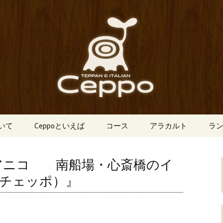
船場にあるイタリアン「Ceppo（チェ
、バルメニューも豊富にご用意。デート
心斎橋のイタリア
o（チェッポ）」
ついて
Ceppoといえば
コース
アラカルト
ラ
アニコ 南船場・心斎橋のイ
（チェッポ）』