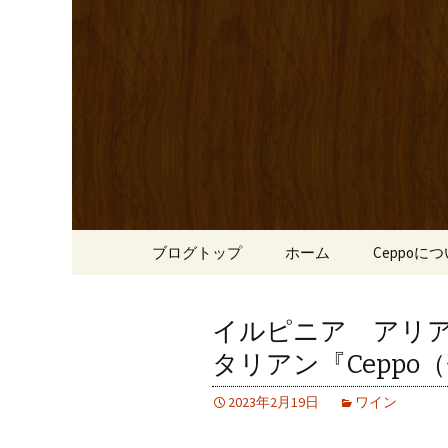
心斎橋駅からも程近い、南
リーブ牛のステーキのほか
南船場・
りです。
「Cepp
コンテンツへ移動
ブログトップ
ホーム
Ceppoに
イルピニア アリ
タリアン『Ceppo
2023年2月19日
ワイン