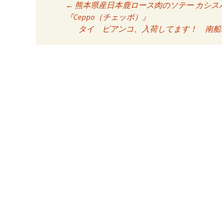
←
熊本県産日本鹿ロース肉のソテー カシス
投稿ナビゲーシ
『Ceppo（チェッポ）』
タイ ビアンコ、入荷してます！ 南船場