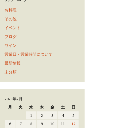
お料理
その他
イベント
ブログ
ワイン
営業日・営業時間について
最新情報
未分類
2023年2月
月
火
水
木
金
土
日
1
2
3
4
5
6
7
8
9
10
11
12