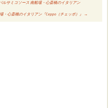
バルサミコソース 南船場・心斎橋のイタリアン
ョン
・心斎橋のイタリアン『Ceppo（チェッポ）』
→