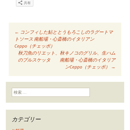
共有
←
コンフィした鮎ととうもろこしのラグートマ
投稿ナビゲーショ
トソース 南船場・心斎橋のイタリアン
Ceppo（チェッポ）
秋刀魚のリエット、秋キノコのグリル、生ハム
ン
のブルスケッタ 南船場・心斎橋のイタリア
ンCeppo（チェッポ）
→
検索:
カテゴリー