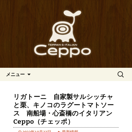
心斎橋駅からも程近い、南船場にある
イタリアン「Ceppo（チェッポ）」。
南船場・心斎橋のイタリアン
さまざまなパスタや讃岐オリーブ牛の
「Ceppo（チェッポ）」の公式
ステーキのほか、バルメニューも豊富
ブログ
にご用意。デートにも一人飲みのお客
様にもぴったりです。
コンテンツへ移動
検
メニュー
索:
リガトーニ 自家製サルシッチャ
と栗、キノコのラグートマトソー
ス 南船場・心斎橋のイタリアン
Ceppo（チェッポ）