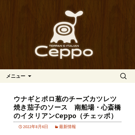
心斎橋駅からも程近い、南船場にある
イタリアン「Ceppo（チェッポ）」。
南船場・心斎橋のイタリアン
さまざまなパスタや讃岐オリーブ牛の
「Ceppo（チェッポ）」の公式
ステーキのほか、バルメニューも豊富
ブログ
にご用意。デートにも一人飲みのお客
様にもぴったりです。
コンテンツへ移動
検
メニュー
索:
ウナギとポロ葱のチーズカツレツ
焼き茄子のソース 南船場・心斎橋
のイタリアンCeppo（チェッポ）
2022年8月6日
最新情報