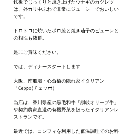
鉄板でじっくりと焼き上げたウナギのカツレツ
は、外カリ中ふわで非常にジューシーでおいしい
です。
トロトロに焼いたポロ葱と焼き茄子のピューレと
の相性も抜群。
是非ご賞味ください。
では、ディナースタートします
大阪、南船場・心斎橋の隠れ家イタリアン
「Ceppo(チェッポ）」
当店は、香川県産の黒毛和牛「讃岐オリーブ牛」
や契約農家直送の有機野菜を扱ったイタリアンレ
ストランです。
最近では、コンフィを利用した低温調理でのお料