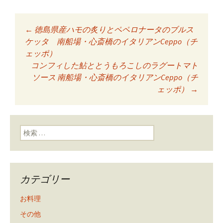
←
徳島県産ハモの炙りとペペロナータのブルス
投稿ナビゲーショ
ケッタ 南船場・心斎橋のイタリアンCeppo（チ
ェッポ）
コンフィした鮎ととうもろこしのラグートマト
ン
ソース 南船場・心斎橋のイタリアンCeppo（チ
ェッポ）
→
検索:
カテゴリー
お料理
その他