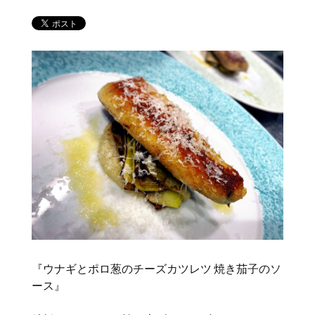
『ウナギとポロ葱のチーズカツレツ 焼き茄子のソ
ース』