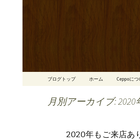
心斎橋駅からも程近い、南
リーブ牛のステーキのほか
南船場・
りです。
「Cepp
コンテンツへ移動
ブログトップ
ホーム
Ceppoに
月別アーカイブ: 2020
2020年もご来店