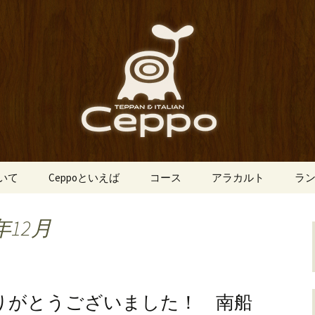
船場にあるイタリアン「Ceppo（チェ
、バルメニューも豊富にご用意。デート
心斎橋のイタリア
o（チェッポ）」
ついて
Ceppoといえば
コース
アラカルト
ラ
年12月
ありがとうございました！ 南船