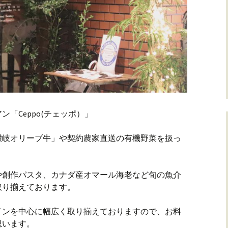
「Ceppo(チェッポ）」
讃岐オリーブ牛」や契約農家直送の有機野菜を扱っ
や創作パスタ、カナダ産オマール海老など旬の魚介
取り揃えております。
インを中心に幅広く取り揃えておりますので、お料
思います。