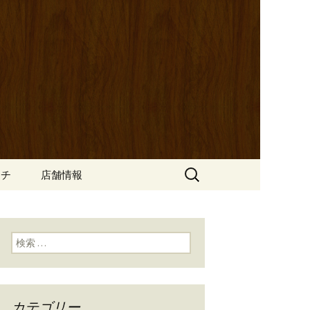
ッポ）」。さまざまなパスタや讃岐オ
にも一人飲みのお客様にもぴった
ン
の公式ブログ
検
ンチ
店舗情報
索:
検索:
カテゴリー