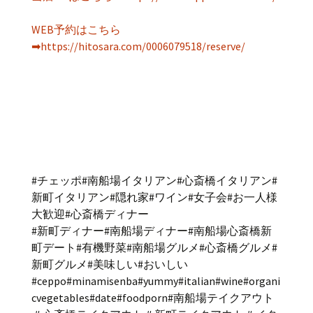
WEB予約はこちら
➡https://hitosara.com/0006079518/reserve/
#チェッポ#南船場イタリアン#心斎橋イタリアン#
新町イタリアン#隠れ家#ワイン#女子会#お一人様
大歓迎#心斎橋ディナー
#新町ディナー#南船場ディナー#南船場心斎橋新
町デート#有機野菜#南船場グルメ#心斎橋グルメ#
新町グルメ#美味しい#おいしい
#ceppo#minamisenba#yummy#italian#wine#organi
cvegetables#date#foodporn#南船場テイクアウト