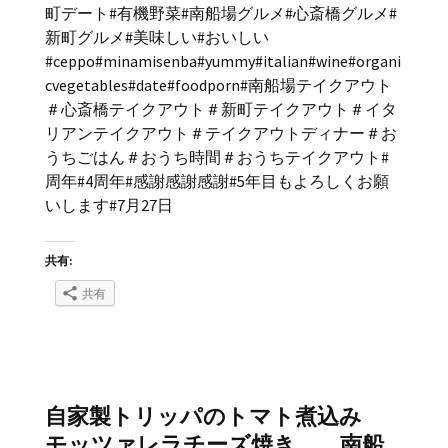
町デート#有機野菜#南船場グルメ#心斎橋グルメ#
新町グルメ#美味しい#おいしい
#ceppo#minamisenba#yummy#italian#wine#organi
cvegetables#date#foodporn#南船場テイクアウト
＃心斎橋テイクアウト＃新町テイクアウト＃イタ
リアンテイクアウト＃テイクアウトディナー＃お
うちごはん＃おうち時間＃おうちテイクアウト#
周年#4周年#感謝感謝感謝#5年目もよろしくお願
いします#7月27日
共有:
共有
自家製トリッパのトマト煮込み
モッツァレラチーズ焼き 南船