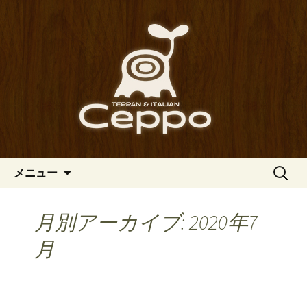
心斎橋駅からも程近い、南船場にある
イタリアン「Ceppo（チェッポ）」。
南船場・心斎橋のイタリアン
さまざまなパスタや讃岐オリーブ牛の
「Ceppo（チェッポ）」の公式
ステーキのほか、バルメニューも豊富
ブログ
にご用意。デートにも一人飲みのお客
様にもぴったりです。
コンテンツへ移動
検
メニュー
索:
月別アーカイブ: 2020年7
月