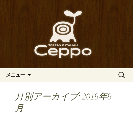
心斎橋駅からも程近い、南船場にある
イタリアン「Ceppo（チェッポ）」。
南船場・心斎橋のイタリアン
さまざまなパスタや讃岐オリーブ牛の
「Ceppo（チェッポ）」の公式
ステーキのほか、バルメニューも豊富
ブログ
にご用意。デートにも一人飲みのお客
様にもぴったりです。
コンテンツへ移動
検
メニュー
索:
月別アーカイブ: 2019年9
月