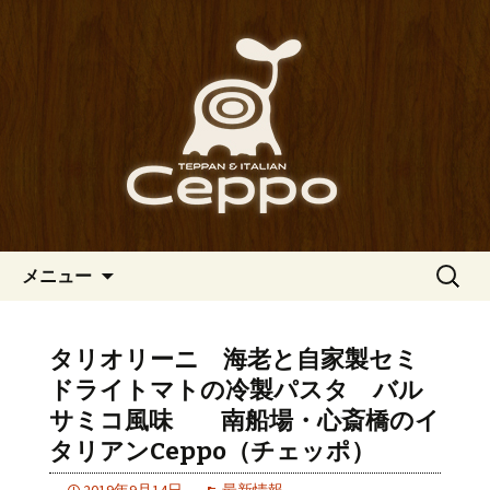
心斎橋駅からも程近い、南船場にある
イタリアン「Ceppo（チェッポ）」。
南船場・心斎橋のイタリアン
さまざまなパスタや讃岐オリーブ牛の
「Ceppo（チェッポ）」の公式
ステーキのほか、バルメニューも豊富
ブログ
にご用意。デートにも一人飲みのお客
様にもぴったりです。
コンテンツへ移動
検
メニュー
索:
タリオリーニ 海老と自家製セミ
ドライトマトの冷製パスタ バル
サミコ風味 南船場・心斎橋のイ
タリアンCeppo（チェッポ）