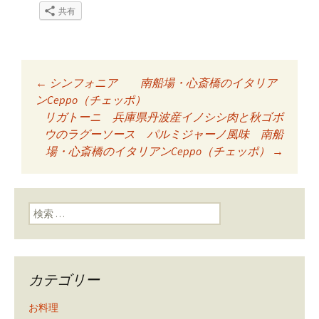
共有
←
シンフォニア 南船場・心斎橋のイタリア
投稿ナビゲーショ
ンCeppo（チェッポ）
リガトーニ 兵庫県丹波産イノシシ肉と秋ゴボ
ウのラグーソース パルミジャーノ風味 南船
ン
場・心斎橋のイタリアンCeppo（チェッポ）
→
検索:
カテゴリー
お料理