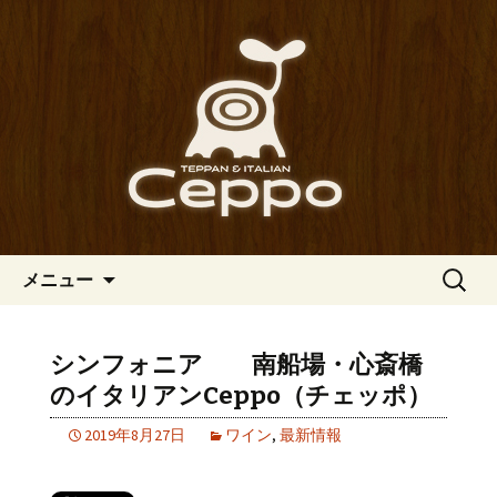
心斎橋駅からも程近い、南船場にある
イタリアン「Ceppo（チェッポ）」。
南船場・心斎橋のイタリアン
さまざまなパスタや讃岐オリーブ牛の
「Ceppo（チェッポ）」の公式
ステーキのほか、バルメニューも豊富
ブログ
にご用意。デートにも一人飲みのお客
様にもぴったりです。
コンテンツへ移動
検
メニュー
索:
シンフォニア 南船場・心斎橋
のイタリアンCeppo（チェッポ）
2019年8月27日
ワイン
,
最新情報