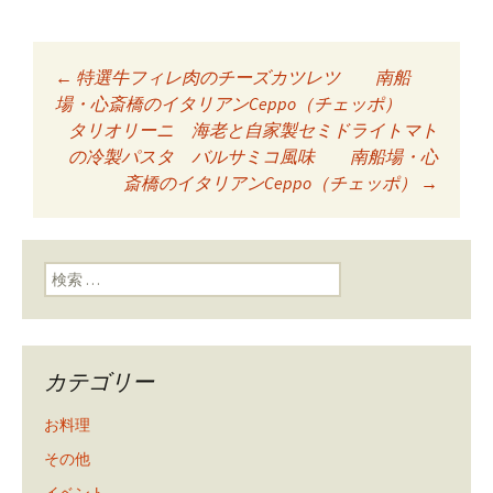
←
特選牛フィレ肉のチーズカツレツ 南船
投稿ナビゲーショ
場・心斎橋のイタリアンCeppo（チェッポ）
タリオリーニ 海老と自家製セミドライトマト
の冷製パスタ バルサミコ風味 南船場・心
ン
斎橋のイタリアンCeppo（チェッポ）
→
検索:
カテゴリー
お料理
その他
イベント