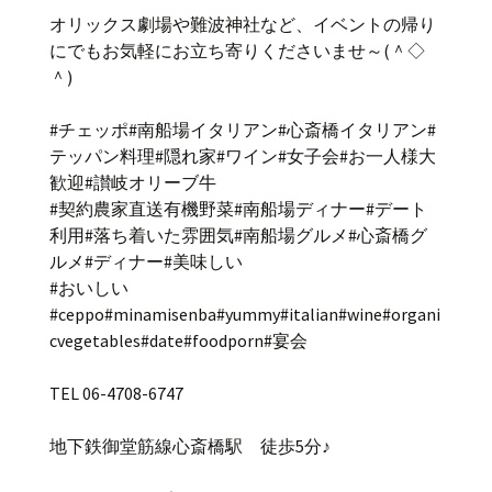
オリックス劇場や難波神社など、イベントの帰り
にでもお気軽にお立ち寄りくださいませ～(＾◇
＾)
#チェッポ#南船場イタリアン#心斎橋イタリアン#
テッパン料理#隠れ家#ワイン#女子会#お一人様大
歓迎#讃岐オリーブ牛
#契約農家直送有機野菜#南船場ディナー#デート
利用#落ち着いた雰囲気#南船場グルメ#心斎橋グ
ルメ#ディナー#美味しい
#おいしい
#ceppo#minamisenba#yummy#italian#wine#organi
cvegetables#date#foodporn#宴会
TEL 06-4708-6747
地下鉄御堂筋線心斎橋駅 徒歩5分♪