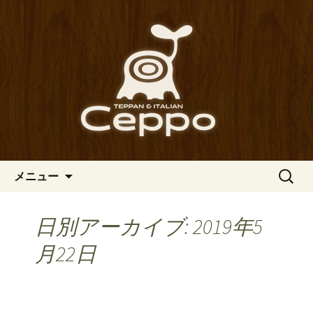
心斎橋駅からも程近い、南船場にある
イタリアン「Ceppo（チェッポ）」。
南船場・心斎橋のイタリアン
さまざまなパスタや讃岐オリーブ牛の
「Ceppo（チェッポ）」の公式
ステーキのほか、バルメニューも豊富
ブログ
にご用意。デートにも一人飲みのお客
様にもぴったりです。
コンテンツへ移動
検
メニュー
索:
日別アーカイブ: 2019年5
月22日