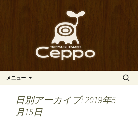
心斎橋駅からも程近い、南船場にある
イタリアン「Ceppo（チェッポ）」。
南船場・心斎橋のイタリアン
さまざまなパスタや讃岐オリーブ牛の
「Ceppo（チェッポ）」の公式
ステーキのほか、バルメニューも豊富
ブログ
にご用意。デートにも一人飲みのお客
様にもぴったりです。
コンテンツへ移動
検
メニュー
索:
日別アーカイブ: 2019年5
月15日