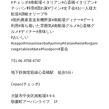
#チェッポ#南船場イタリアン#心斎橋イタリアン#
テッパン料理#隠れ家#ワイン#女子会#お一人様大
歓迎#讃岐オリーブ牛
#契約農家直送有機野菜#南船場ディナー#デート
利用#落ち着いた雰囲気#南船場グルメ#心斎橋グ
ルメ#ディナー#美味しい
#おいしい
#ceppo#minamisenba#yummy#italian#wine#organi
cvegetables#date#foodporn#宴会
TEL 06-4708-6747
地下鉄御堂筋線心斎橋駅 徒歩5分♪
Ceppo(チェッポ)
大阪市中央区南船場4-9-6
順慶町アーバンライフ 1F