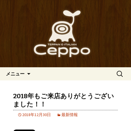
心斎橋駅からも程近い、南船場にある
イタリアン「Ceppo（チェッポ）」。
南船場・心斎橋のイタリアン
さまざまなパスタや讃岐オリーブ牛の
「Ceppo（チェッポ）」の公式
ステーキのほか、バルメニューも豊富
ブログ
にご用意。デートにも一人飲みのお客
様にもぴったりです。
コンテンツへ移動
検
メニュー
索:
2018年もご来店ありがとうござい
ました！！
2018年12月30日
最新情報