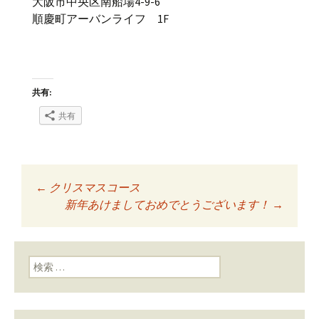
大阪市中央区南船場4-9-6
順慶町アーバンライフ 1F
共有:
共有
←
クリスマスコース
投稿ナビゲーショ
新年あけましておめでとうございます！
→
ン
検索: