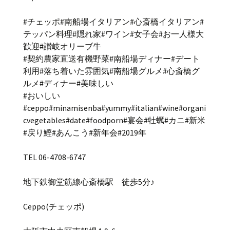
#チェッポ#南船場イタリアン#心斎橋イタリアン#
テッパン料理#隠れ家#ワイン#女子会#お一人様大
歓迎#讃岐オリーブ牛
#契約農家直送有機野菜#南船場ディナー#デート
利用#落ち着いた雰囲気#南船場グルメ#心斎橋グ
ルメ#ディナー#美味しい
#おいしい
#ceppo#minamisenba#yummy#italian#wine#organi
cvegetables#date#foodporn#宴会#牡蠣#カニ#新米
#戻り鰹#あんこう#新年会#2019年
TEL 06-4708-6747
地下鉄御堂筋線心斎橋駅 徒歩5分♪
Ceppo(チェッポ)