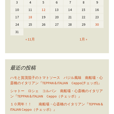
3
4
5
6
7
8
9
10
11
12
13
14
15
16
17
18
19
20
21
22
23
24
25
26
27
28
29
30
31
« 11月
1月 »
最近の投稿
ハモと賀茂茄子のトマトソース バジル風味 南船場・心
斎橋のイタリアン『TEPPAN＆ITALIAN Ceppo(チェッポ)』
シャトー ロシェ コルバン 南船場・心斎橋のイタリア
ン『TEPPAN＆ITALIAN Ceppo（チェッポ）』
１０周年！！ 南船場・心斎橋のイタリアン『TEPPAN＆
ITALIAN Ceppo（チェッポ）』