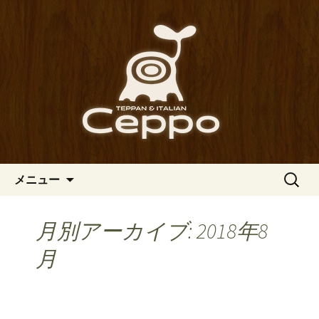
心斎橋駅からも程近い、南船場にある
イタリアン「Ceppo（チェッポ）」。
南船場・心斎橋のイタリアン
さまざまなパスタや讃岐オリーブ牛の
「Ceppo（チェッポ）」の公式
ステーキのほか、バルメニューも豊富
ブログ
にご用意。デートにも一人飲みのお客
様にもぴったりです。
コンテンツへ移動
検
メニュー
索:
月別アーカイブ: 2018年8
月