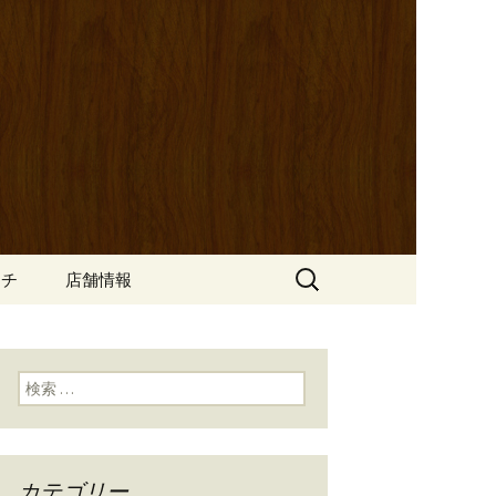
ッポ）」。さまざまなパスタや讃岐オ
にも一人飲みのお客様にもぴった
ン
の公式ブログ
検
ンチ
店舗情報
索:
検索:
カテゴリー