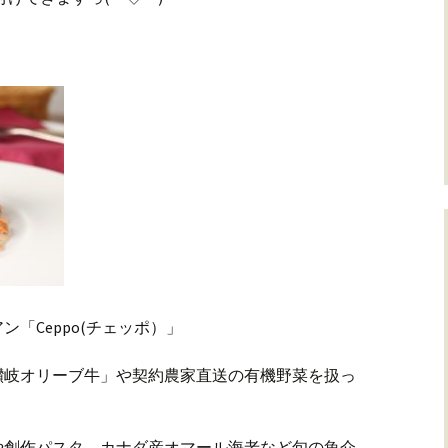
「Ceppo(チェッポ）」
讃岐オリーブ牛」や契約農家直送の有機野菜を扱っ
や創作パスタ、カナダ産オマール海老など旬の魚介