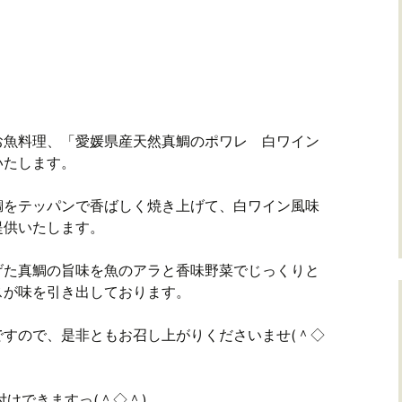
お魚料理、「愛媛県産天然真鯛のポワレ 白ワイン
いたします。
鯛をテッパンで香ばしく焼き上げて、白ワイン風味
提供いたします。
げた真鯛の旨味を魚のアラと香味野菜でじっくりと
スが味を引き出しております。
ですので、是非ともお召し上がりくださいませ(＾◇
付けできますっ(＾◇＾)