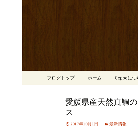
心斎橋駅からも程近い、南
リーブ牛のステーキのほか
南船場・
りです。
「Cepp
コンテンツへ移動
ブログトップ
ホーム
Ceppoに
愛媛県産天然真鯛
ス
2017年10月1日
最新情報