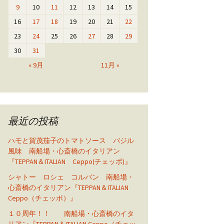
9
10
11
12
13
14
15
16
17
18
19
20
21
22
23
24
25
26
27
28
29
30
31
« 9月
11月 »
最近の投稿
ハモと賀茂茄子のトマトソース バジル
風味 南船場・心斎橋のイタリアン
『TEPPAN＆ITALIAN Ceppo(チェッポ)』
シャトー ロシェ コルバン 南船場・
心斎橋のイタリアン『TEPPAN＆ITALIAN
Ceppo（チェッポ）』
１０周年！！ 南船場・心斎橋のイタ