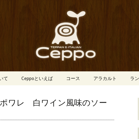
船場にあるイタリアン「Ceppo（チェ
、バルメニューも豊富にご用意。デート
心斎橋のイタリア
o（チェッポ）」
ついて
Ceppoといえば
コース
アラカルト
ラ
のポワレ 白ワイン風味のソー