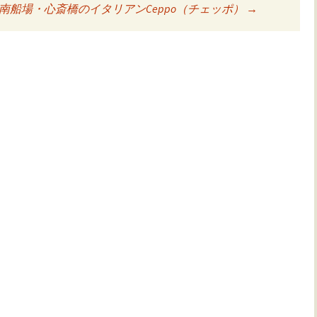
南船場・心斎橋のイタリアンCeppo（チェッポ）
→
ョン