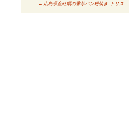
←
広島県産牡蠣の香草パン粉焼き
トリス 
投稿ナビゲーシ